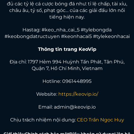
đủ các tỷ lệ cá cược bóng đá như: tỉ lệ chấp, tài xỉu,
châu âu, tỷ số, phạt góc… của các giải đấu lớn nổi
tiếng hiện nay.
Hastag: #keo_nha_cai_5 #tylebongda
#keobongdatructuyen #keonhacai5 #tylekeonhacai
Thông tin trang KeoVip
Địa chỉ: 1797 Hẻm 994 Huỳnh Tấn Phát, Tân Phú,
Quận 7, Hồ Chí Minh, Vietnam
Hotline: 0961448995
Website:
https://keovip.io/
Email:
admin@keovip.io
Chịu trách nhiệm nội dung:
CEO Trần Ngọc Huy
Giới thiệu
Chính sách bảo mật
Điều khoản sử dụng
Liên hệ